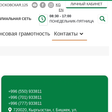


ЛИЧНЫЙ КАБИНЕТ
Выберите язык
KG
МОСКОВСКАЯ,125
EN
08:30 - 17:00
ЛИАЛЬНАЯ СЕТЬ
ПОНЕДЕЛЬНИК-ПЯТНИЦА
Поиск
нсовая грамотность
Контакты
ЗАО МФК "Элет-Капитал"
+996 (550) 933811
+996 (701) 933811
+996 (777) 933811
720020, Кыргызстан, г. Бишкек, ул.