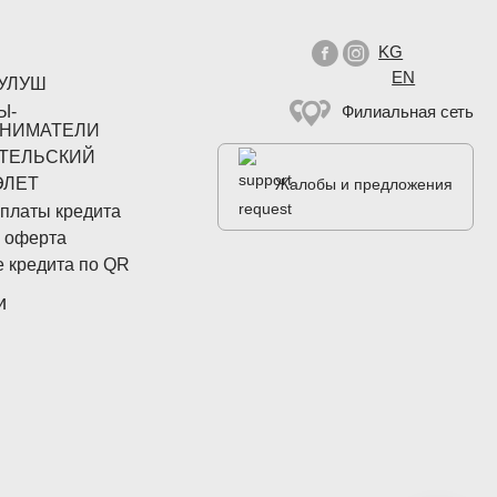


Выберите язык
KG
EN
РУЛУШ
Ы-
Филиальная сеть
НИМАТЕЛИ
ТЕЛЬСКИЙ
ЭЛЕТ
Жалобы и предложения
платы кредита
 оферта
 кредита по QR
и