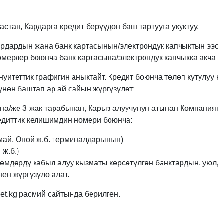
тан, Кардарга кредит берүүдөн баш тартууга укуктуу.
Кардардын жана банк картасынын/электрондук капчыктын ээ
омерлер боюнча банк картасына/электрондук капчыкка акча
нуитеттик графигин аныктайт. Кредит боюнча төлөп кутулуу
үнөн баштап ар ай сайын жүргүзүлөт;
жана/же 3-жак тарабынан, Карыз алуучунун атынан Компания
редиттик келишимдин номери боюнча:
май, Оной ж.б. терминалдарынын)
ж.б.)
өмдөрдү кабыл алуу кызматы көрсөтүлгөн банктардын, ую
ен жүргүзүлө алат.
t.kg расмий сайтында берилген.