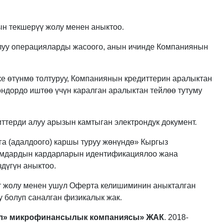
гын текшерүү жолу менен аныктоо.
ылуу операцияларды жасоого, анын ичинде Компаниянын
ке өтүнмө толтуруу, Компаниянын кредиттерин аралыктан
ндордо иштөө үчүн каралган аралыктан тейлөө тутуму
ттерди алуу арызын камтыган электрондук документ.
 (адалдоого) каршы туруу жөнүндө» Кыргыз
мдардын кардарларын идентификациялоо жана
дүгүн аныктоо.
епт жолу менен ушул Оферта келишиминин аныкталган
у болуп саналган физикалык жак.
ал» микрофинансылык компаниясы» ЖАК
. 2018-