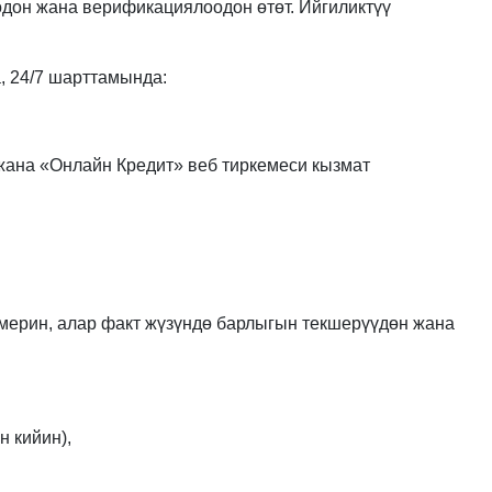
дон жана верификациялоодон өтөт. Ийгиликтүү
а, 24/7 шарттамында:
жана «Онлайн Кредит» веб тиркемеси кызмат
мерин, алар факт жүзүндө барлыгын текшерүүдөн жана
 кийин),