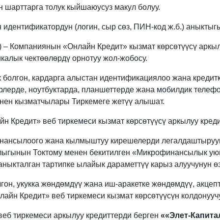
ан шарттарга толук кыйшаюусуз макул болуу.
 идентификатордун (логин, сыр сөз, ПИН-код ж.б.) аныкты
ү) – Компаниянын «Онлайн Кредит» кызмат көрсөтүүсү арк
калык чектөөлөрдү орнотуу жол-жобосу.
 болгон, кардарга алыстан идентификациялоо жана кредит
рлерде, ноутбуктарда, планшеттерде жана мобилдик телефо
нен кызматчылары Тиркемеге жетүү алышат.
 Кредит» веб тиркемеси кызмат көрсөтүүсү аркылуу креди
нансылоого жана кылмыштуу кирешелерди легалдаштырууга
ыгынын Токтому менен бекитилген «Микрофинансылык ую
ыкталган тартипке ылайык дараметтүү карыз алуучунун өз
лгон, укукка жөндөмдүү жана иш-аракетке жөндөмдүү, акц
лайн Кредит» веб тиркемеси кызмат көрсөтүүсүн колдонууч
веб тиркемеси аркылуу кредиттерди берген
««Элет-Капит