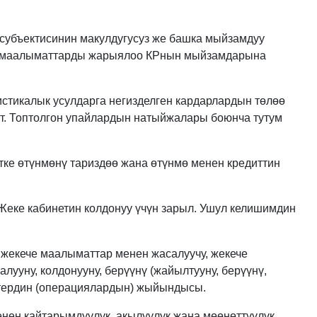
субъектисинин макулдугусуз же башка мыйзамдуу
че маалыматтарды жарыялоо КРнын мыйзамдарына
стикалык усулдарга негизделген кардарлардын төлөө
ат. Топтолгон упайлардын натыйжалары боюнча тутум
тке өтүнмөнү тариздөө жана өтүнмө менен кредиттин
Жеке кабинетин колдонуу үчүн зарыл. Ушул келишимдин
жекече маалыматтар менен жасалуучу, жекече
алууну, колдонууну, берүүнү (жайылтууну, берүүнү,
кеттердин (операциялардын) жыйындысы.
нен кайтарымдуулук, акылуулук жана мөөнөттүүлүк