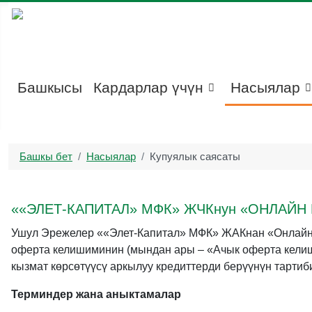
Башкысы
Кардарлар үчүн
Насыялар
Башкы бет
Насыялар
Купуялык саясаты
««ЭЛЕТ-КАПИТАЛ» МФК» ЖЧКнун «ОНЛАЙ
Ушул Эрежелер ««Элет-Капитал» МФК» ЖАКнан «Онлайн К
оферта келишиминин (мындан ары – «Ачык оферта келиш
кызмат көрсөтүүсү аркылуу кредиттерди берүүнүн тартиб
Терминдер жана аныктамалар