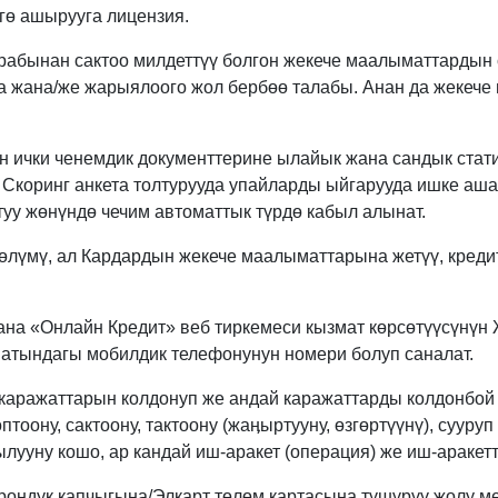
ө ашырууга лицензия.
рабынан сактоо милдеттүү болгон жекече маалыматтардын 
а жана/же жарыялоого жол бербөө талабы. Анан да жеке
 ички ченемдик документтерине ылайык жана сандык стати
. Скоринг анкета толтурууда упайларды ыйгарууда ишке аш
уу жөнүндө чечим автоматтык түрдө кабыл алынат.
бөлүмү, ал Кардардын жекече маалыматтарына жетүү, креди
на «Онлайн Кредит» веб тиркемеси кызмат көрсөтүүсүнүн 
атындагы мобилдик телефонунун номери болуп саналат.
каражаттарын колдонуп же андай каражаттарды колдонбой 
оону, сактоону, тактоону (жаӊыртууну, өзгөртүүнү), сууруп 
к кылууну кошо, ар кандай иш-аракет (операция) же иш-ара
рондук капчыгына/Элкарт төлөм картасына түшүрүү жолу ме