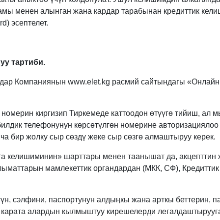
ы менен алынган жана кардар тарабынан кредиттик келиш
d) эсептелет.
уу тартиби.
ардар Компаниянын www.elet.kg расмий сайтындагы «Онлай
н номерин киргизип Тиркемеде каттоодон өтүүгө тийиш, ал
илдик телефонунун көрсөтүлгөн номерине авторизациялоо ж
ча бир жолку сыр сөздү жеке сыр сөзгө алмаштыруу керек.
ерта келишиминин» шарттары менен таанышат да, акцептти
лыматтарын мамлекеттик органдардан (МКК, СФ), Кредитти
үн, сэлфини, паспортунун алдыӊкы жана арткы беттерин, п
а карата алардын кылмыштуу кирешелерди легалдаштырууг