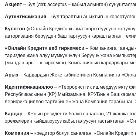
Акцепт
– бул (лат. acceptus – кабыл алынган) сунушталг
Аутентификация
– бул тараптын аныктыгын көрсөтүлгөн
Кулптоо (
«Онлайн Кредит» кызмат көрсөтүүсүнө жетүүн
авторизация берүүдөн баш тартуусун караштырган, техни
«Онлайн Кредит» веб тиркемеси
– Компанияга таандык
тариздөө жана алуу мүмкүнчүлүн берүүчү жана компьюте
(мындан ары – «Тиркеме»). Компаниянын кардарлары ме
Арыз
– Кардардын Жеке кабинетинен Компанияга «Онлайн
Идентификациялоо
– «Террористтик ишмердүүлүктү фи
Республикасынын (КР) Мыйзамына, КРУБнын Башкармал
верификациялоо тартибине» жана Компания тарабынан ан
Кардар
– КРнын резиденти болуп саналган, 21 жашка то
эрежелерин кыйшаюусуз кабыл алуусун тастыктаган, «Он
Компания –
кредитор болуп саналган, «Онлайн Кредит» 