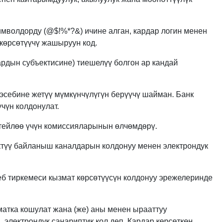
мволдорду (@$!%*?&) ичине алган, кардар логин менен
 көрсөтүүчү жашыруун код.
рдын субъектисине) тиешелүү болгон ар кандай
эсебине жетүү мүмкүнчүлүгүн берүүчү шайман. Банк
үчүн колдонулат.
тейлөө үчүн комиссияларынын өлчөмдөрү.
ктүү байланыш каналдарын колдонуу менен электрондук
б тиркемеси кызмат көрсөтүүсүн колдонуу эрежелеринде
атка кошулат жана (же) аны менен ырааттуу
электрондук санариптик кол деп, Кардар көрсөткөн