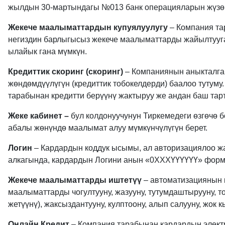
жылдын 30-мартындагы №013 банк операцияларын жүзөг
Жекече маалыматтардын купуялуулугу
– Компания та
негиздин барлыгысыз жекече маалыматтарды жайылтууг
ылайык гана мүмкүн.
Кредит
тик
скоринг (скоринг)
– Компаниянын аныкталган
жөндөмдүүлүгүн (кредиттик тобокелдерди) баалоо тутуму
тарабынан кредитти берүүнү жактыруу же андан баш тарт
Жеке кабинет –
бул колдонуучунун Тиркемедеги өзгөчө 
абалы жөнүндө маалымат алуу мүмкүнчүлүгүн берет.
Логин
– Кардардын коддук ысымы, ал авторизациялоо жа
алкагында, кардардын Логини анын «0ХХХҮҮҮҮҮҮ» форм
Жекече маалыматтарды иштетүү
– автоматизациянын 
маалыматтарды чогултууну, жазууну, тутумдаштырууну, топт
жетүүнү), жаксыздантууну, кулптоону, алып салууну, жо
Онлайн Кредит
– Компания тарабынан кардардын элект