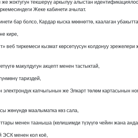
 же жоктугун текшерүү аркылуу алыстан идентификациялоо
ркемесиндеги Жеке кабинети ачылат.
инети бар болсо, Кардар кыска мөөнөттө, каалаган убакытт
не кире,
» веб тиркемеси кызмат көрсөтүүсун колдонуу эрежелери 
түүгө макулдугун акцепт менен тастыктай,
түнмөнү тариздей,
н электрондук капчыгынын же Элкарт төлөм картасынын но
асы жөнүндө маалыматка көз сала,
ттары менен тааныша (келишимди түзүүгө чейин жана андан
й ЭСК менен кол коё,