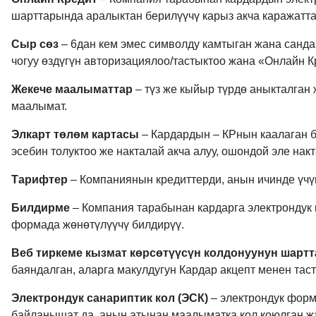
шарттарында аралыктан берилүүчү карыз акча каражатт
Сыр сөз
– 6дан кем эмес символду камтыган жана санд
чогуу өздүгүн авторизациялоо/тастыктоо жана «Онлайн К
Жекече маалыматтар
– түз же кыйыр түрдө аныкталган
маалымат.
Элкарт төлөм картасы
– Кардардын – КРнын каалаган б
эсебин толуктоо же накталай акча алуу, ошондой эле нак
Тарифтер
– Компаниянын кредиттерди, анын ичинде үч
Билдирме
– Компания тарабынан кардарга электрондук 
формада жөнөтүлүүчү билдирүү.
Веб тиркеме кызмат көрсөтүүсүн колдонуунун шарт
баяндалган, аларга макулдугун Кардар акцепт менен тас
Электрондук санариптик кол (ЭСК)
– электрондук форм
байланышат да, анын атынан маалыматка кол коюлган жак