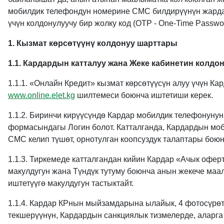
мобилдик телефондун номерине СМС билдирүүнүн жардам
үчүн колдонулуучу бир жолку код (OTP - One-Time Passwor
1. Кызмат көрсөтүүнү колдонуу шарттары
1.1. Кардардын катталуу жана Жеке кабинетин колдон
1.1.1. «Онлайн Кредит» кызмат көрсөтүүсүн алуу үчүн К
www.online.elet.kg
шилтемеси боюнча иштетиши керек.
1.1.2. Биринчи кирүүсүндө Кардар мобилдик телефонуну
формасындагы Логин болот. Катталганда, Кардардын моб
СМС келип түшөт, орнотулган коопсуздук талаптары боюн
1.1.3. Тиркемеде катталгандан кийин Кардар «Ачык оф
макулдугун жана Түндүк тутуму боюнча анын жекече маа
иштетүүгө макулдугун тастыктайт.
1.1.4. Кардар КРнын мыйзамдарына ылайык, 4 фотосүрөт
текшерүүнүн, Кардардын санкциялык тизмелерде, аларг