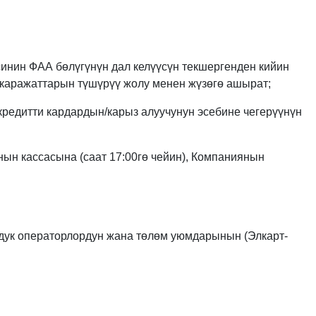
синин ФАА бөлүгүнүн дал келүүсүн текшергенден кийин
 каражаттарын түшүрүү жолу менен жүзөгө ашырат;
 кредитти кардардын/карыз алуучунун эсебине чегерүүнүн
нын кассасына (саат 17:00гө чейин), Компаниянын
лдук операторлордун жана төлөм уюмдарынын (Элкарт-