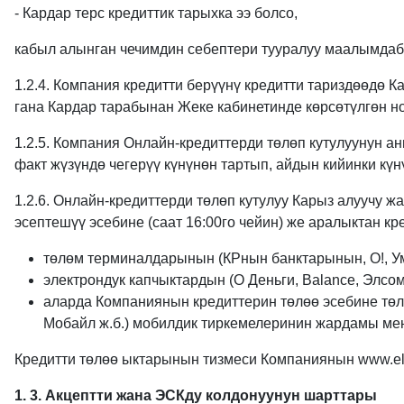
- Кардар терс кредиттик тарыхка ээ болсо,
кабыл алынган чечимдин себептери тууралуу маалымдабас
1.2.4. Компания кредитти берүүнү кредитти тариздөөдө 
гана Кардар тарабынан Жеке кабинетинде көрсөтүлгөн н
1.2.5. Компания Онлайн-кредиттерди төлөп кутулуунун ан
факт жүзүндө чегерүү күнүнөн тартып, айдын кийинки күн
1.2.6. Онлайн-кредиттерди төлөп кутулуу Карыз алуучу 
эсептешүү эсебине (саат 16:00го чейин) же аралыктан к
төлөм терминалдарынын (КРнын банктарынын, О!, У
электрондук капчыктардын (О Деньги, Balance, Элсом 
аларда Компаниянын кредиттерин төлөө эсебине төл
Мобайл ж.б.) мобилдик тиркемелеринин жардамы мен
Кредитти төлөө ыктарынын тизмеси Компаниянын www.ele
1. 3. Акцептти жана ЭСКду колдонуунун шарттары