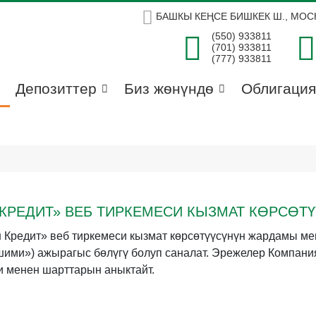
БАШКЫ КЕҢСЕ БИШКЕК Ш., МОСК
(550) 933811
(701) 933811
(777) 933811
Депозиттер
Биз жѳнүндѳ
Облигаци
Н КРЕДИТ» ВЕБ ТИРКЕМЕСИ КЫЗМАТ КӨРСӨ
редит» веб тиркемеси кызмат көрсөтүүсүнүн жардамы мен
ими») ажырагыс бөлүгү болуп саналат. Эрежелер Компани
и менен шарттарын аныктайт.