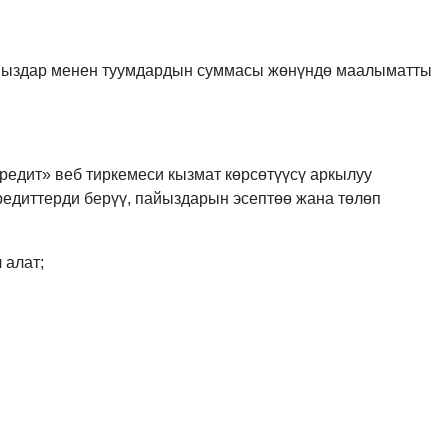
 пайыздар менен туумдардын суммасы жөнүндө маалыматты
дит» веб тиркемеси кызмат көрсөтүүсү аркылуу
редиттерди берүү, пайыздарын эсептөө жана төлөп
 алат;