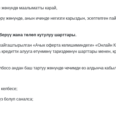
ы жөнүндө маалыматты карай,
өрү жөнүндө, анын ичинде негизги карыздын, эсептелген
 берүү жана төлөп кутулуу шарттары.
айгаштырылган «Ачык оферта келишиминдеги» «Онлайн Кре
 кредитти алууга өтүнмөнү тариздөөнүн шарттары менен, к
олбосо андан баш тартуу жөнүндө чечимди өз алдынча кабыл
 келбесе;
з болуп саналса;