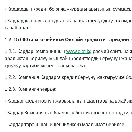
- Кардардын кредит боюнча учурдагы арызынын суммас
- Кардардын алдыда турган жана факт жүзүндөгү төлөмд
карай алат.
1.2. 15 000 сомго чейинки Онлайн кредитти тариздөө,
1.2.1. Кардар Компаниянын
www.elet.kg
расмий сайтына ж
аралыктан берилүүчү Онлайн кредиттерди берүүнүн жана
кутулуу тартиби менен тааныша алат.
1.2.2. Компания Кардарга кредит берүүнү жактыруу же б
1.2.3. Компания эгерде:
- Кардар кредиттөөнүн жарыяланган шарттарына ылайык
- Кардар Компаиянын баалоосу боюнча төлөөгө жөндөмсү
- Кардар тарабынан ишенчиликсиз маалымат берилсе;