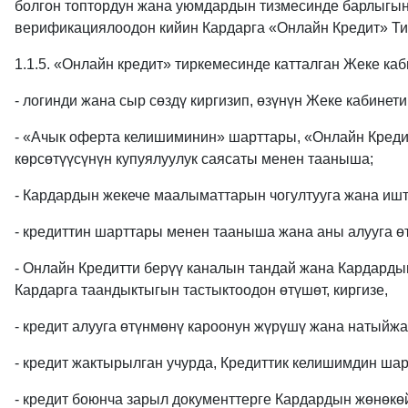
болгон топтордун жана уюмдардын тизмесинде барлыгын
верификациялоодон кийин Кардарга «Онлайн Кредит» Ти
1.1.5. «Онлайн кредит» тиркемесинде катталган Жеке каб
- логинди жана сыр сөздү киргизип, өзүнүн Жеке кабинети
- «Ачык оферта келишиминин» шарттары, «Онлайн Кредит
көрсөтүүсүнүн купуялуулук саясаты менен тааныша;
- Кардардын жекече маалыматтарын чогултууга жана иште
- кредиттин шарттары менен тааныша жана аны алууга ө
- Онлайн Кредитти берүү каналын тандай жана Кардарды
Кардарга таандыктыгын тастыктоодон өтүшөт, киргизе,
- кредит алууга өтүнмөнү кароонун жүрүшү жана натыйж
- кредит жактырылган учурда, Кредиттик келишимдин шар
- кредит боюнча зарыл документтерге Кардардын жөнөкө