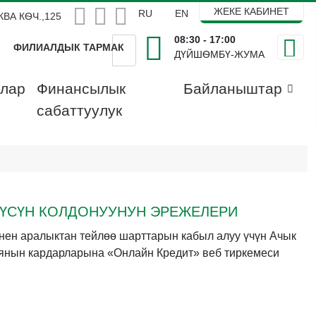


ЖЕКЕ КАБИНЕТ
Select your language
RU
EN
ВА КѲЧ.,125
08:30 - 17:00
ФИЛИАЛДЫК ТАРМАК
ДҮЙШѲМБҮ-ЖУМА
Искать
ялар
Финансылык
Байланыштар
сабаттуулук
ТҮҮСҮН КОЛДОНУУНУН ЭРЕЖЕЛЕРИ
ен аралыктан тейлөө шарттарын кабыл алуу үчүн Ачык
янын кардарларына «Онлайн Кредит» веб тиркемеси