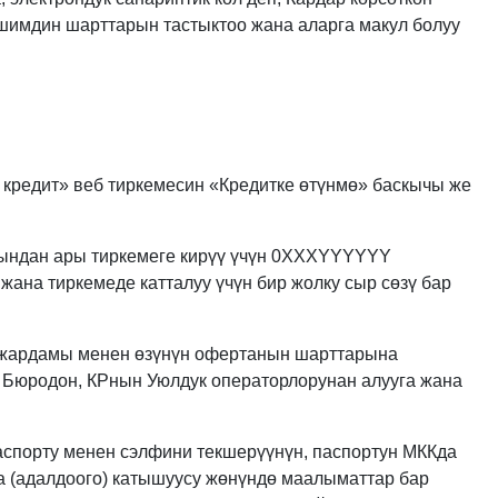
имдин шарттарын тастыктоо жана аларга макул болуу
н кредит» веб тиркемесин «Кредитке өтүнмө» баскычы же
 мындан ары тиркемеге кирүү үчүн 0ХХХYYYYYY
ана тиркемеде катталуу үчүн бир жолку сыр сөзү бар
н жардамы менен өзүнүн офертанын шарттарына
к Бюродон, КРнын Уюлдук операторлорунан алууга жана
аспорту менен сэлфини текшерүүнүн, паспортун МККда
а (адалдоого) катышуусу жөнүндө маалыматтар бар