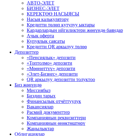
АВТО-ЭЛЕТ
БИЗНЕС-ЭЛЕТ
КЕРЕКТӨӨ НАСЫЯСЫ
Насыя калькулятору
Кредитти төлөп кутулуу ыктары
Кардарлардын ийгиликтери жѳнүндѳ баяндар
Ачык оферта
Купуялык саясаты
Кредитти QR аркылуу төлөө
Депозиттер
«Пенсиялык» депозити
«Топтолмо» депозити
«Мөөнөттүү» депозити
«Элет-Бизнес» депозити
QR аркылуу депозитти толуктоо
Биз жѳнүндѳ
Миссиябыз
Биздин тарых
Финансылык отчёттуулук
Вакансиялар
Расмий документтер
Компаниянын реквизиттери
Компаниянын ѳнѳктѳштѳрү
Жаңылыктар
Облигациялар