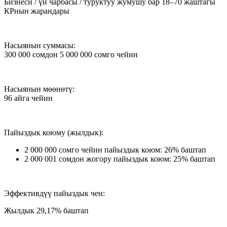
Бизнеси / үй чарбасы / туруктуу жумушу бар 18–70 жаштагы
КРнын жарандары
Насыянын суммасы:
300 000 сомдон 5 000 000 сомго чейин
Насыянын мөөнөтү:
96 айга чейин
Пайыздык коюму (жылдык):
2 000 000 сомго чейин пайыздык коюм: 26% баштап
2 000 001 сомдон жогору пайыздык коюм: 25% баштап
Эффективдүү пайыздык чен:
Жылдык 29,17% баштап