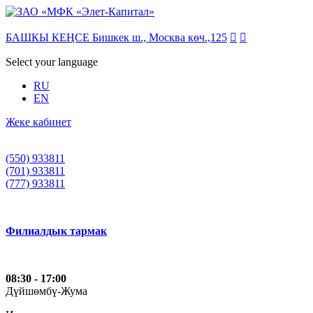
БАШКЫ КЕҢСЕ Бишкек ш., Москва кѳч.,125


Select your language
RU
EN
Жеке кабинет
(550) 933811
(701) 933811
(777) 933811
Филиалдык тармак
08:30 - 17:00
Дүйшѳмбү-Жума