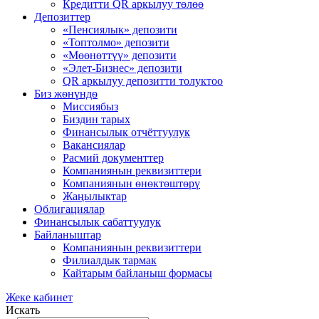
Кредитти QR аркылуу төлөө
Депозиттер
«Пенсиялык» депозити
«Топтолмо» депозити
«Мөөнөттүү» депозити
«Элет-Бизнес» депозити
QR аркылуу депозитти толуктоо
Биз жѳнүндѳ
Миссиябыз
Биздин тарых
Финансылык отчёттуулук
Вакансиялар
Расмий документтер
Компаниянын реквизиттери
Компаниянын ѳнѳктѳштѳрү
Жаңылыктар
Облигациялар
Финансылык сабаттуулук
Байланыштар
Компаниянын реквизиттери
Филиалдык тармак
Кайтарым байланыш формасы
Жеке кабинет
Искать