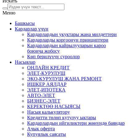
Искать
Меню
Башкысы
Кардарлар үчүн
Кардарлардын укуктары жана милдеттери
Кардарларды коргоонун принциптери
Кардарлардын кайрылууларын кароо
боюнча жобосу
Кѳп берилүүчү суроолор
Насыялар
ОНЛАЙН КРЕДИТ
ЭЛЕТ-КУРУЛУШ
ЭКО-КУРУЛУШ ЖАНА РЕМОНТ
ИШКЕР АЯЛДАР
ЭЛЕТ-ИПОТЕКА
АВТО-ЭЛЕТ
БИЗНЕС-ЭЛЕТ
КЕРЕКТӨӨ НАСЫЯСЫ
Насыя калькулятору
Кредитти төлөп кутулуу ыктары
Кардарлардын ийгиликтери жѳнүндѳ баяндар
Ачык оферта
Купуялык саясаты