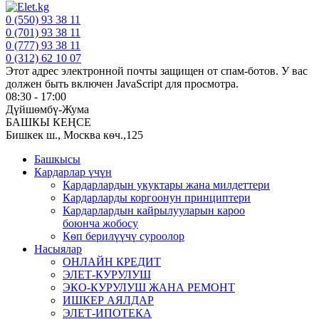
0 (550) 93 38 11
0 (701) 93 38 11
0 (777) 93 38 11
0 (312) 62 10 07
Этот адрес электронной почты защищен от спам-ботов. У вас
должен быть включен JavaScript для просмотра.
08:30 - 17:00
Дүйшѳмбү-Жума
БАШКЫ КЕҢСЕ
Бишкек ш., Москва кѳч.,125
Башкысы
Кардарлар үчүн
Кардарлардын укуктары жана милдеттери
Кардарларды коргоонун принциптери
Кардарлардын кайрылууларын кароо
боюнча жобосу
Кѳп берилүүчү суроолор
Насыялар
ОНЛАЙН КРЕДИТ
ЭЛЕТ-КУРУЛУШ
ЭКО-КУРУЛУШ ЖАНА РЕМОНТ
ИШКЕР АЯЛДАР
ЭЛЕТ-ИПОТЕКА