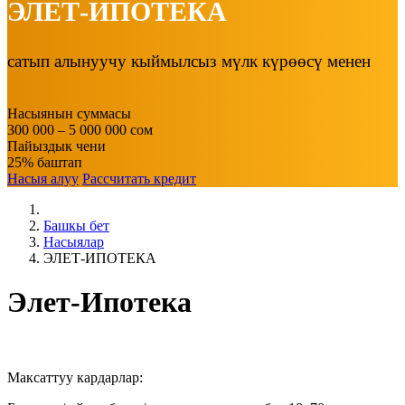
ЭЛЕТ-ИПОТЕКА
сатып алынуучу кыймылсыз мүлк күрөөсү менен
Насыянын суммасы
300 000 – 5 000 000 сом
Пайыздык чени
25% баштап
Насыя алуу
Рассчитать кредит
Башкы бет
Насыялар
ЭЛЕТ-ИПОТЕКА
Элет-Ипотека
Максаттуу кардарлар: