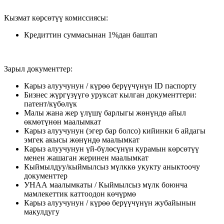
Кызмат көрсөтүү комиссиясы:
Кредиттин суммасынан 1%дан баштап
Зарыл документтер:
Карыз алуучунун / күрөө берүүчүнүн ID паспорту
Бизнес жүргүзүүгө уруксат кылган документтери:
патент/күбөлүк
Малы жана жер үлүшү барлыгы жөнүндө айыл
өкмөтүнөн маалымкат
Карыз алуучунун (эгер бар болсо) кийинки 6 айдагы
эмгек акысы жөнүндө маалымкат
Карыз алуучунун үй-бүлөсүнүн курамын көрсөтүү
менен жашаган жеринен маалымкат
Кыймылдуу/кыймылсыз мүлккө укукту аныктоочу
документтер
УНАА маалымкаты / Кыймылсыз мүлк боюнча
мамлекеттик каттоодон көчүрмө
Карыз алуучунун / күрөө берүүчүнүн жубайынын
макулдугу