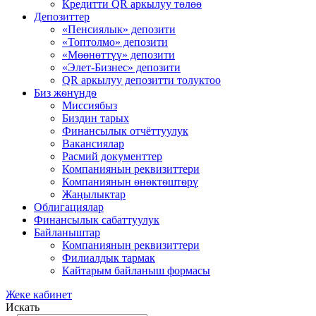
Кредитти QR аркылуу төлөө
Депозиттер
«Пенсиялык» депозити
«Топтолмо» депозити
«Мөөнөттүү» депозити
«Элет-Бизнес» депозити
QR аркылуу депозитти толуктоо
Биз жѳнүндѳ
Миссиябыз
Биздин тарых
Финансылык отчёттуулук
Вакансиялар
Расмий документтер
Компаниянын реквизиттери
Компаниянын ѳнѳктѳштѳрү
Жаңылыктар
Облигациялар
Финансылык сабаттуулук
Байланыштар
Компаниянын реквизиттери
Филиалдык тармак
Кайтарым байланыш формасы
Жеке кабинет
Искать