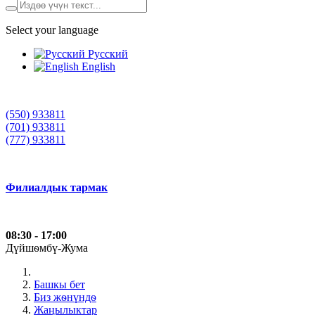
Select your language
Русский
English
(550) 933811
(701) 933811
(777) 933811
Филиалдык тармак
08:30 - 17:00
Дүйшѳмбү-Жума
Башкы бет
Биз жѳнүндѳ
Жаңылыктар