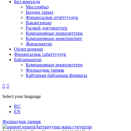
Биз жѳнүндѳ
Миссиябыз
Биздин тарых
Финансылык отчёттуулук
Вакансиялар
Расмий документтер
Компаниянын реквизиттери
Компаниянын ѳнѳктѳштѳрү
Жаңылыктар
Облигациялар
Финансылык сабаттуулук
Байланыштар
Компаниянын реквизиттери
Филиалдык тармак
Кайтарым байланыш формасы


Select your language
RU
EN
Филиалдык тармак
Даттануулар жана сунуштар