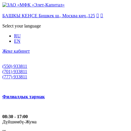
БАШКЫ КЕҢСЕ Бишкек ш., Москва кѳч.,125


Select your language
RU
EN
Жеке кабинет
(550) 933811
(701) 933811
(777) 933811
Филиалдык тармак
08:30 - 17:00
Дүйшѳмбү-Жума