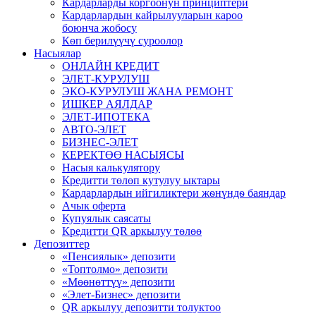
Кардарларды коргоонун принциптери
Кардарлардын кайрылууларын кароо
боюнча жобосу
Кѳп берилүүчү суроолор
Насыялар
ОНЛАЙН КРЕДИТ
ЭЛЕТ-КУРУЛУШ
ЭКО-КУРУЛУШ ЖАНА РЕМОНТ
ИШКЕР АЯЛДАР
ЭЛЕТ-ИПОТЕКА
АВТО-ЭЛЕТ
БИЗНЕС-ЭЛЕТ
КЕРЕКТӨӨ НАСЫЯСЫ
Насыя калькулятору
Кредитти төлөп кутулуу ыктары
Кардарлардын ийгиликтери жѳнүндѳ баяндар
Ачык оферта
Купуялык саясаты
Кредитти QR аркылуу төлөө
Депозиттер
«Пенсиялык» депозити
«Топтолмо» депозити
«Мөөнөттүү» депозити
«Элет-Бизнес» депозити
QR аркылуу депозитти толуктоо