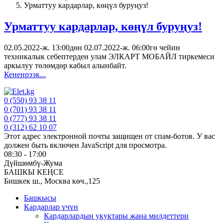
Урматтуу кардарлар, көңүл буруңуз!
Урматтуу кардарлар, көңүл буруңуз!
02.05.2022-ж. 13:00дөн 02.07.2022-ж. 06:00гө чейин
техникалык себептерден улам ЭЛКАРТ МОБАЙЛ тиркемеси
аркылуу төлөмдөр кабыл алынбайт.
Кененрээк...
0 (550) 93 38 11
0 (701) 93 38 11
0 (777) 93 38 11
0 (312) 62 10 07
Этот адрес электронной почты защищен от спам-ботов. У вас
должен быть включен JavaScript для просмотра.
08:30 - 17:00
Дүйшѳмбү-Жума
БАШКЫ КЕҢСЕ
Бишкек ш., Москва кѳч.,125
Башкысы
Кардарлар үчүн
Кардарлардын укуктары жана милдеттери