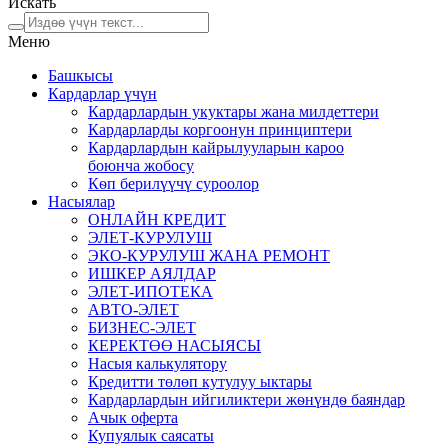
Искать
Меню
Башкысы
Кардарлар үчүн
Кардарлардын укуктары жана милдеттери
Кардарларды коргоонун принциптери
Кардарлардын кайрылууларын кароо
боюнча жобосу
Кѳп берилүүчү суроолор
Насыялар
ОНЛАЙН КРЕДИТ
ЭЛЕТ-КУРУЛУШ
ЭКО-КУРУЛУШ ЖАНА РЕМОНТ
ИШКЕР АЯЛДАР
ЭЛЕТ-ИПОТЕКА
АВТО-ЭЛЕТ
БИЗНЕС-ЭЛЕТ
КЕРЕКТӨӨ НАСЫЯСЫ
Насыя калькулятору
Кредитти төлөп кутулуу ыктары
Кардарлардын ийгиликтери жѳнүндѳ баяндар
Ачык оферта
Купуялык саясаты