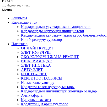
Искать
Меню
Башкысы
Кардарлар үчүн
Кардарлардын укуктары жана милдеттери
Кардарларды коргоонун принциптери
Кардарлардын кайрылууларын кароо боюнча жобос
Кѳп берилүүчү суроолор
Насыялар
ОНЛАЙН КРЕДИТ
ЭЛЕТ-КУРУЛУШ
ЭКО-КУРУЛУШ ЖАНА РЕМОНТ
ИШКЕР АЯЛДАР
ЭЛЕТ-ИПОТЕКА
АВТО-ЭЛЕТ
БИЗНЕС-ЭЛЕТ
КЕРЕКТӨӨ НАСЫЯСЫ
Насыя калькулятору
Кредитти төлөп кутулуу ыктары
Кардарлардын ийгиликтери жѳнүндѳ баяндар
Ачык оферта
Купуялык саясаты
Кредитти QR аркылуу төлөө