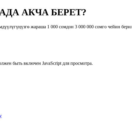
ДА АКЧА БЕРЕТ?
үүлүгүӊүзгѳ жараша 1 000 сомдон 3 000 000 сомго чейин берил
лжен быть включен JavaScript для просмотра.
у