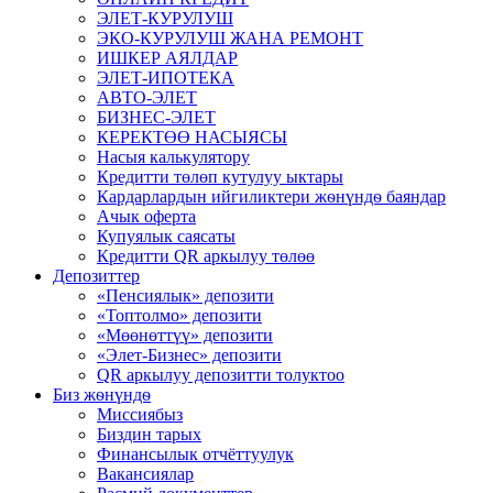
ЭЛЕТ-КУРУЛУШ
ЭКО-КУРУЛУШ ЖАНА РЕМОНТ
ИШКЕР АЯЛДАР
ЭЛЕТ-ИПОТЕКА
АВТО-ЭЛЕТ
БИЗНЕС-ЭЛЕТ
КЕРЕКТӨӨ НАСЫЯСЫ
Насыя калькулятору
Кредитти төлөп кутулуу ыктары
Кардарлардын ийгиликтери жѳнүндѳ баяндар
Ачык оферта
Купуялык саясаты
Кредитти QR аркылуу төлөө
Депозиттер
«Пенсиялык» депозити
«Топтолмо» депозити
«Мөөнөттүү» депозити
«Элет-Бизнес» депозити
QR аркылуу депозитти толуктоо
Биз жѳнүндѳ
Миссиябыз
Биздин тарых
Финансылык отчёттуулук
Вакансиялар