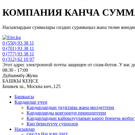
КОМПАНИЯ КАНЧА СУММА
Насыялардын суммалары сиздин сурамыӊыз жана тѳлѳѳ жѳндѳмд
0 (550) 93 38 11
0 (701) 93 38 11
0 (777) 93 38 11
0 (312) 62 10 07
Этот адрес электронной почты защищен от спам-ботов. У вас до
08:30 - 17:00
Дүйшѳмбү-Жума
БАШКЫ КЕҢСЕ
Бишкек ш., Москва кѳч.,125
Башкысы
Кардарлар үчүн
Кардарлардын укуктары жана милдеттери
Кардарларды коргоонун принциптери
Кардарлардын кайрылууларын кароо боюнча жобос
Кѳп берилүүчү суроолор
Насыялар
ОНЛАЙН КРЕДИТ