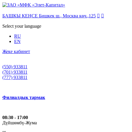
БАШКЫ КЕҢСЕ Бишкек ш., Москва кѳч.,125


Select your language
RU
EN
Жеке кабинет
(550) 933811
(701) 933811
(777) 933811
Филиалдык тармак
08:30 - 17:00
Дүйшѳмбү-Жума