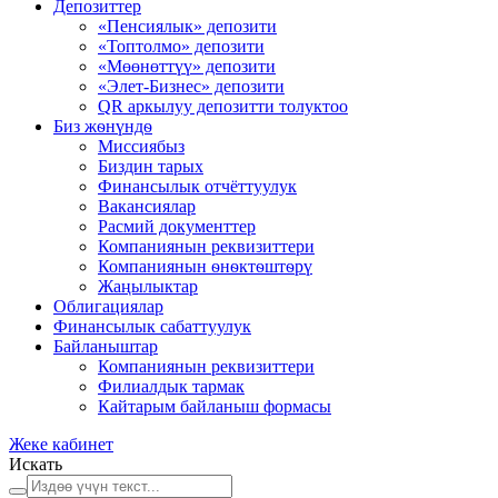
Депозиттер
«Пенсиялык» депозити
«Топтолмо» депозити
«Мөөнөттүү» депозити
«Элет-Бизнес» депозити
QR аркылуу депозитти толуктоо
Биз жѳнүндѳ
Миссиябыз
Биздин тарых
Финансылык отчёттуулук
Вакансиялар
Расмий документтер
Компаниянын реквизиттери
Компаниянын ѳнѳктѳштѳрү
Жаңылыктар
Облигациялар
Финансылык сабаттуулук
Байланыштар
Компаниянын реквизиттери
Филиалдык тармак
Кайтарым байланыш формасы
Жеке кабинет
Искать