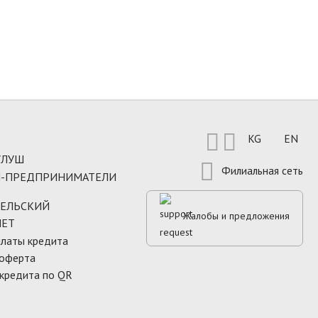


Выберите язык
KG
EN
УЛУШ
Филиальная сеть
-ПРЕДПРИНИМАТЕЛИ
ЕЛЬСКИЙ
Жалобы и предложения
ЛЕТ
латы кредита
 оферта
кредита по QR