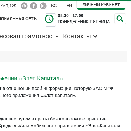


ЛИЧНЫЙ КАБИНЕТ
Выберите язык
KG
EN
КАЯ,125
08:30 - 17:00
ЛИАЛЬНАЯ СЕТЬ
ПОНЕДЕЛЬНИК-ПЯТНИЦА
Поиск
нсовая грамотность
Контакты
ожении «Элет-Капитал»
т в отношении всей информации, которую ЗАО МФК
ьного приложения «Элет-Капитал».
рдившее путем акцепта безоговорочное принятие
редит» и/или мобильного приложения «Элет-Капитал».