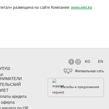
питал» размещена на сайте Компании:
www.elet.kg


Выберите язык
KG
EN
РУЛУШ
Филиальная сеть
Ы-
НИМАТЕЛИ
ТЕЛЬСКИЙ
Жалобы и предложения
ЭЛЕТ
платы кредита
 оферта
 кредита по QR