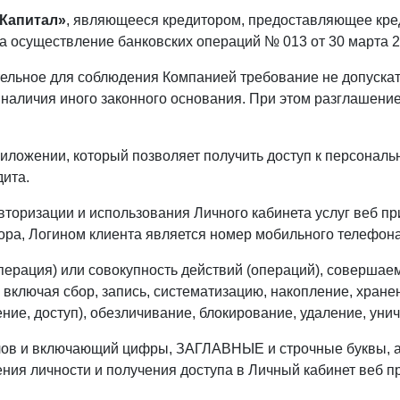
-Капитал»
, являющееся кредитором, предоставляющее кре
а осуществление банковских операций № 013 от 30 марта 2
тельное для соблюдения Компанией требование не допуска
 наличия иного законного основания. При этом разглашени
риложении, который позволяет получить доступ к персонал
дита.
вторизации и использования Личного кабинета услуг веб п
вора, Логином клиента является номер мобильного телеф
перация) или совокупность действий (операций), совершае
включая сбор, запись, систематизацию, накопление, хранен
ние, доступ), обезличивание, блокирование, удаление, ун
олов и включающий цифры, ЗАГЛАВНЫЕ и строчные буквы, 
ния личности и получения доступа в Личный кабинет веб 